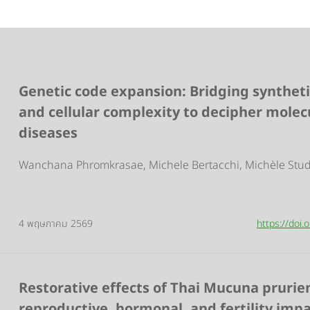
Genetic code expansion: Bridging syntheti
and cellular complexity to decipher mole
diseases
Wanchana Phromkrasae, Michele Bertacchi, Michèle Stud
4 พฤษภาคม 2569
https://doi
Restorative effects of Thai Mucuna prurie
reproductive, hormonal, and fertility imp