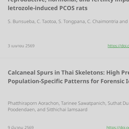
letrozole-induced PCOS rats
S. Bunsueba, C. Taotoa, S. Tongpana, C. Chaimontria and
3 เมษายน 2569
https://do
Calcaneal Spurs in Thai Skeletons: High P
Population-Specific Patterns for Forensic I
Phatthiraporn Aorachon, Tarinee Sawatpanich, Suthat D
Poodendaen, and Sitthichai Iamsaard
9 มีนาคม 2569
https://doi