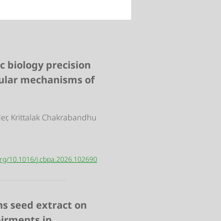
c biology precision
cular mechanisms of
er, Krittalak Chakrabandhu
.org/10.1016/j.cbpa.2026.102690
ns seed extract on
airments in