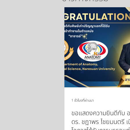
1 ชั่วโมงที่ผ่านมา
ขอแสดงความยินดีกับ อ
ดร. ชฎาพร ไชยมนตรี เน