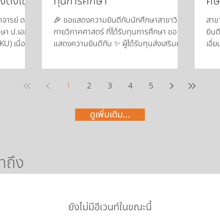
ตั้งเข้า
ทุนการศึกษา
ศิษ
่ ณ ภาค
กา
าจารย์ ดร.
🎉 ขอแสดงความยินดีกับนักศึกษาสาขาวิชา
สาข
ณะ
กษา ป.เอก
กายวิภาคศาสตร์ ที่ได้รับทุนการศึกษา ขอ
ยินด
ม.
U) เนื่องใน
แสดงความยินดีกับ ✨ ผู้ได้รับทุนส่งเสริมการ
เอี่
งเข้ารับ
ศึกษาระดับบัณฑิตศึกษา • นางสาว วันสุข
โอกา
กนกคุณ • นางสาว พัทธิราพร อรชร ✨ ผู้ได้
สำเร
ตร์การแพทย์
รับทุนพัฒนาขีดความสามารถในการทำวิจัย
ควา
1
2
3
4
5
มสุขในการ
ระดับบัณฑิตศึกษา • นางสาว วลัยลักษณ์
วิช
ิหาร กิจกรรม
สุวรรณรัตน์ ขออวยพรให้ทุกท่านประสบ
รัตน
ดูเพิ่มเติม...
้าวหน้าใน
ความสำเร็จในการศึกษาและการวิจัย เป็น
อำนว
กับองค์กรต่อ
กำลังสำคัญในการสร้างองค์ความรู้และ
ใหม่
พัฒนาสังคมต่อไป
การ
ก้าวห
าถึง
ยังไม่มีอีเวนท์ในขณะนี้