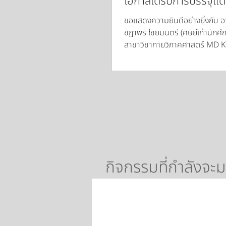
โอกาสได้รับการบรรจุแต่ง
รับตำแหน่งอาจารย์ใหม
ขอแสดงความยินดีอย่างยิ่งกับ อ
วิชากายวิภาคศาสตร์ ค
ชฎาพร ไชยมนตรี (ศิษย์เก่านักศึ
วิทยาศาสตร์การแพทย์ 
สาขาวิชากายวิภาคศาสตร์ MD KK
โอกาสที่ได้รับการบรรจุและแต่งตั้
นเรศวร
ตำแหน่งอาจารย์ใหม่ ณ ภาควิชา
กายวิภาคศาสตร์ คณะวิทยาศาส
มหาวิทยาลัยนเรศวร ขอให้มีควา
ปฏิบัติหน้าที่ในการสอน วิจัย บร
จิตรอาสาต่างๆ และมีความเจริญก
เส้นทางวิชาชีพ สร้างชื่อเสียงให้
ไปในอนาคต
กิจกรรมที่กำลังจะม