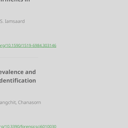
 S. Iamsaard
i.org/10.1590/1519-6984.303146
revalence and
dentification
uangchit, Chanasorn
.org/10.3390/forensicsci6010030