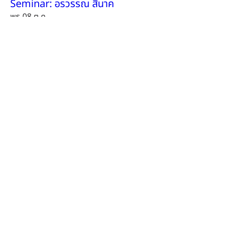
Seminar: อรวรรณ สีนาค
พุธ 08 ต.ค.
ข้อมูลเพิ่มเติม
ดูเพิ่มเติม
หลายวัน