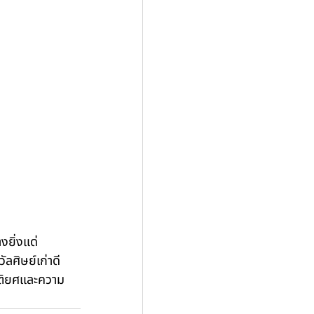
ยิ่งแด่ 
ลศิษย์เก่าดี
รติยศและความ