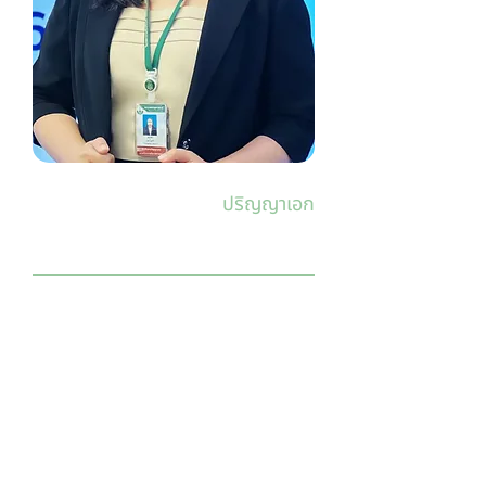
ปริญญาเอก
ธนพร อะโนศรี
647070013-7
tanapornanosri@kkumail.com
About Me