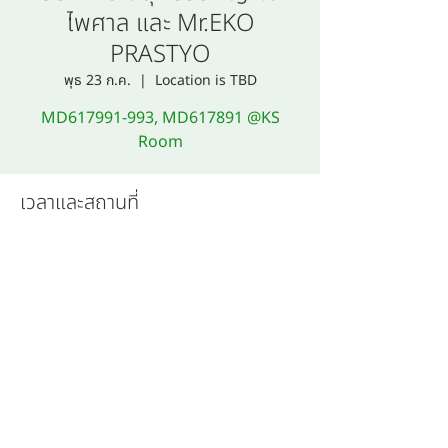
ไพศาล และ Mr.EKO
PRASTYO
พุธ 23 ก.ค.
  |  
Location is TBD
MD617991-993, MD617891 @KS
Room
เวลาและสถานที่
23 ก.ค. 2568 10:00 – 12:00
Location is TBD
สาขาวิชากายวิภาคศาสตร์ คณะแพทยศาสตร์ มหาวิทยาลัยขอนแก่น,
Department of Anatomy, Faculty of Medicine, Khon Kaen
University,
123 หมู่ 16 ถนนมิตรภาพ ต.ในเมือง อ.เมือง จ.ขอนแก่น 40002
ติดต่อทั่วไป:
043-363173
Internal Use
บริจาคร่างกาย:
043-363149