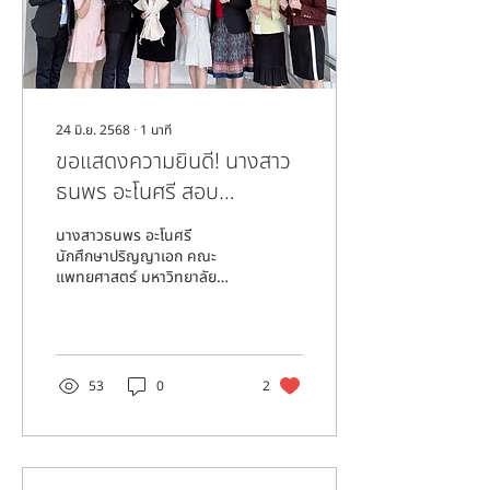
24 มิ.ย. 2568
∙
1
นาที
ขอแสดงความยินดี! นางสาว
ธนพร อะโนศรี สอบ
ดุษฎีนิพนธ์สำเร็จ
นางสาวธนพร อะโนศรี
นักศึกษาปริญญาเอก คณะ
แพทยศาสตร์ มหาวิทยาลัย
ขอนแก่น สอบดุษฎีนิพนธ์ผ่าน
พ้นไปด้วยดี โดยมี ผศ.ดร.อภิ
วัฒน์ ศิริโชติ เป็นอาจารย์ที่
ปรึกษาหลัก
53
0
2