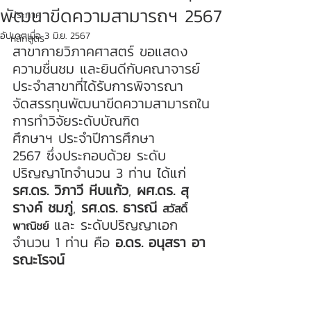
พัฒนาขีดความสามารถฯ 2567
ประกาศ
อัปเดตเมื่อ
3 มิ.ย. 2567
หลักสูตร
สาขากายวิภาคศาสตร์ ขอแสดง
ความชื่นชม และยินดีกับคณาจารย์
ประจำสาขาที่ได้รับการพิจารณา
จัดสรรทุนพัฒนาขีดความสามารถใน
การทำวิจัยระดับบัณฑิต
ศึกษาฯ ประจำปีการศึกษา 
2567 ซึ่งประกอบด้วย ระดับ
ปริญญาโทจำนวน 3 ท่าน ได้แก่ 
รศ.ดร. วิภาวี หีบแก้ว
, 
ผศ.ดร. สุ
รางค์ ชมภู่
, 
รศ.ดร. ธารณี 
สวัสดิ์
 และ ระดับปริญญาเอก 
พาณิชย์
จำนวน 1 ท่าน คือ 
อ.ดร. อนุสรา อา
รณะโรจน์