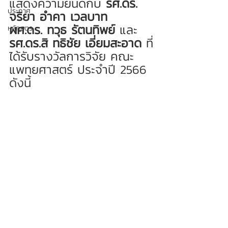
แสดงความยินดีกับ 
รศ.ดร. 
ประกาศ
จริยา อำคา เวลบาท  
ผศ.ดร. ทวุธ รัตนทิพย์
 และ 
หลักสูตร
รศ.ดร.สิ ทธิชัย เอี่ยมสะอาด
 ที่
ได้รับรางวัลการวิจัย คณะ
แพทยศาสตร์ ประจำปี 2566 
ดังนี้