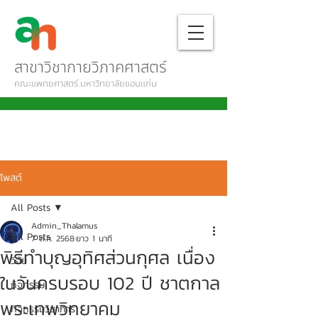
สาขาวิชากายวิภาคศาสตร์
คณะแพทยศาสตร์ มหาวิทยาลัยขอนแก่น
โพสต์
All Posts
Admin_Thalamus
All Posts
7 ต.ค. 2568
ยาว 1 นาที
พิธีทำบุญอุทิศส่วนกุศล เนื่อง
วิจัย
ในวันครบรอบ 102 ปี ชาตกาล
กิจกรรม
พระเทพวิทยาคม
กิจกรรมวิชาการ