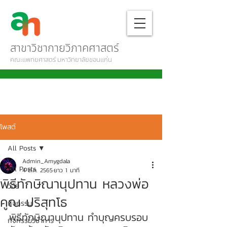
สาขาวิชากายวิภาคศาสตร์
คณะแพทยศาสตร์ มหาวิทยาลัยขอนแก่น
โพสต์
All Posts
Admin_Amygdala
All Posts
4 ต.ค. 2565
ยาว 1 นาที
พิธีทักษิณานุปทาน หลวงพ่อ
วิจัย
คูณ ปริสุทโธ
กิจกรรม
พิธีทักษิณานุปทาน ทำบุญครบรอบ
กิจกรรมวิชาการ