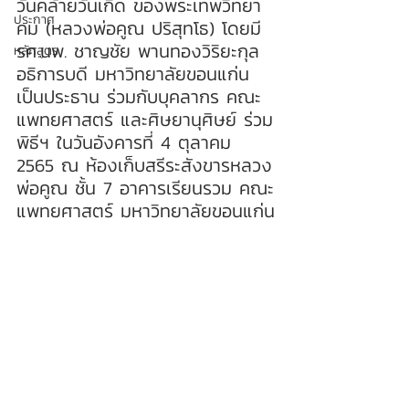
วันคล้ายวันเกิด ของพระเทพวิทยา
ประกาศ
คม (หลวงพ่อคูณ ปริสุทโธ) โดยมี 
รศ.นพ. ชาญชัย พานทองวิริยะกุล 
หลักสูตร
อธิการบดี มหาวิทยาลัยขอนแก่น 
เป็นประธาน ร่วมกับบุคลากร คณะ
แพทยศาสตร์ และศิษยานุศิษย์ ร่วม
พิธีฯ ในวันอังคารที่ 4 ตุลาคม 
2565 ณ ห้องเก็บสรีระสังขารหลวง
พ่อคูณ ชั้น 7 อาคารเรียนรวม คณะ
แพทยศาสตร์ มหาวิทยาลัยขอนแก่น