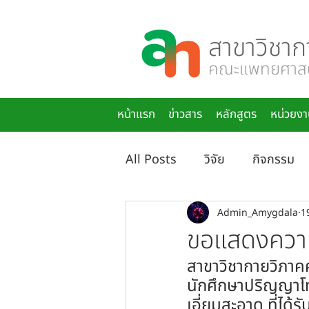
สาขาวิชาก
คณะแพทยศาสตร
หน้าแรก
ข่าวสาร
หลักสูตร
หน่วยงา
All Posts
วิจัย
กิจกรรม
Admin_Amygdala
1
ขอแสดงความ
สาขาวิชากายวิภาค
นักศึกษาปริญญาโท
เอี่ยมสะอาด ที่ได้ร