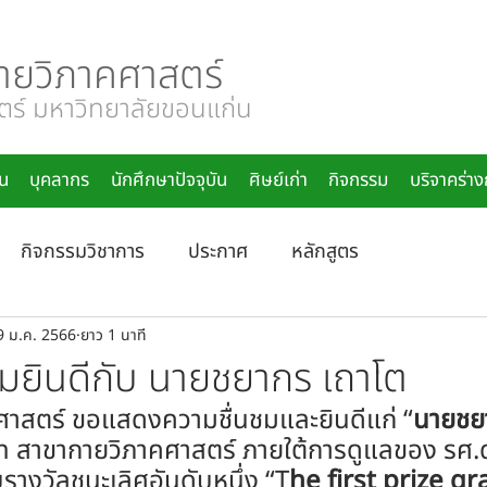
ายวิภาคศาสตร์
์ มหาวิทยาลัยขอนแก่น
น
บุคลากร
นักศึกษาปัจจุบัน
ศิษย์เก่า
กิจกรรม
บริจาคร่า
กิจกรรมวิชาการ
ประกาศ
หลักสูตร
9 ม.ค. 2566
ยาว 1 นาที
ยินดีกับ นายชยากร เถาโต
ศาสตร์ ขอแสดงความชื่นชมและยินดีแก่ “
นายชย
 สาขากายวิภาคศาสตร์ ภายใต้การดูแลของ รศ.ดร
ับรางวัลชนะเลิศอันดับหนึ่ง “T
he first prize gr